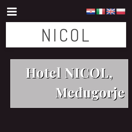
Hotel NICOL,
Međugorje