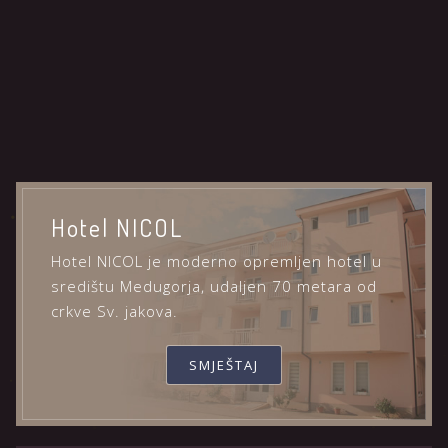
Hotel NICOL
Hotel NICOL je moderno opremljen hotel u
središtu Medugorja, udaljen 70 metara od
crkve Sv. jakova.
SMJEŠTAJ