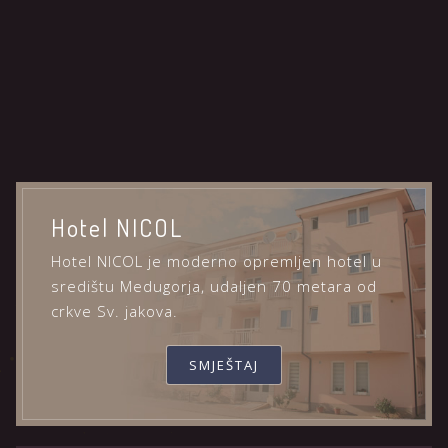
Hotel NICOL
Hotel NICOL je moderno opremljen hotel u
središtu Medugorja, udaljen 70 metara od
crkve Sv. jakova.
SMJEŠTAJ