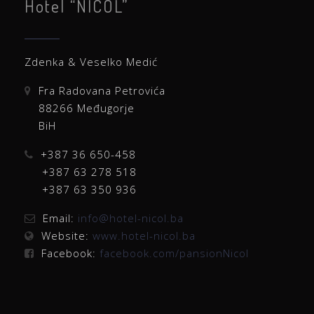
Hotel “NICOL”
Zdenka & Veselko Medić
Fra Radovana Petrovića
88266 Međugorje
BiH
+387 36 650-458
+387 63 278 518
+387 63 350 936
Email:
info@hotel-nicol.ba
Website:
www.hotel-nicol.ba
Facebook:
facebook.com/pansionNicol