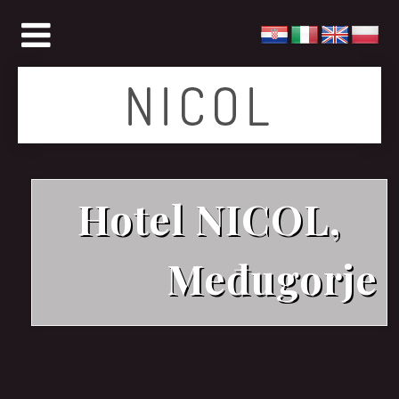
Hotel NICOL,
Međugorje