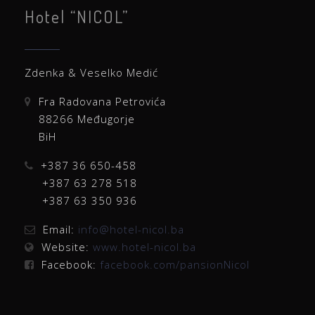
Hotel “NICOL”
Zdenka & Veselko Medić
Fra Radovana Petrovića
88266 Međugorje
BiH
+387 36 650-458
+387 63 278 518
+387 63 350 936
Email:
info@hotel-nicol.ba
Website:
www.hotel-nicol.ba
Facebook:
facebook.com/pansionNicol