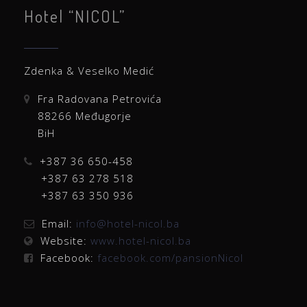
Hotel “NICOL”
Zdenka & Veselko Medić
Fra Radovana Petrovića
88266 Međugorje
BiH
+387 36 650-458
+387 63 278 518
+387 63 350 936
Email:
info@hotel-nicol.ba
Website:
www.hotel-nicol.ba
Facebook:
facebook.com/pansionNicol