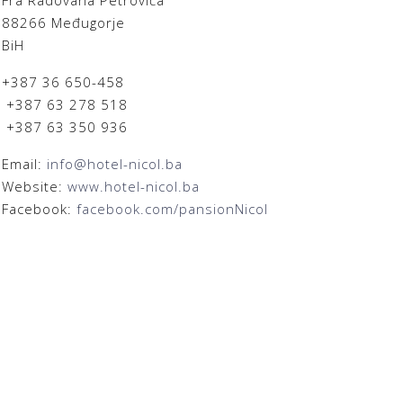
Fra Radovana Petrovića
8266 Međugorje
iH
+387 36 650-458
387 63 278 518
387 63 350 936
Email:
info@hotel-nicol.ba
Website:
www.hotel-nicol.ba
Facebook:
facebook.com/pansionNicol