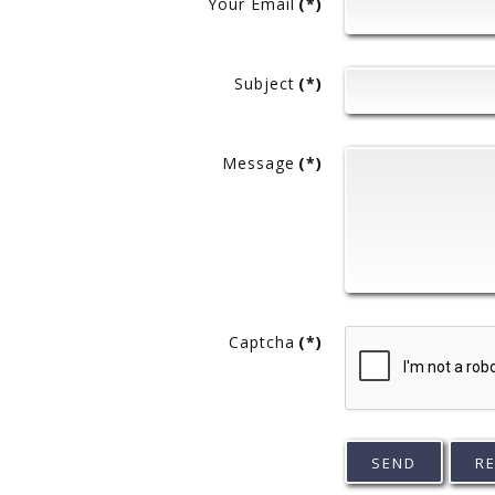
Your Email
(*)
Subject
(*)
Message
(*)
Captcha
(*)