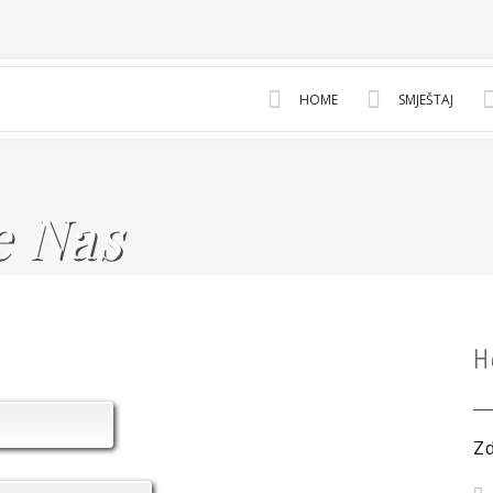
HOME
SMJEŠTAJ
e Nas
H
Z