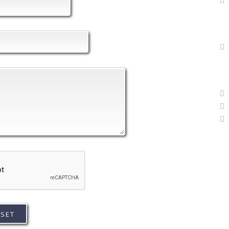
8
B
+
+