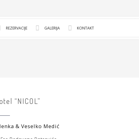
REZERVACIJE
GALERIJA
KONTAKT
otel “NICOL”
denka & Veselko Medić