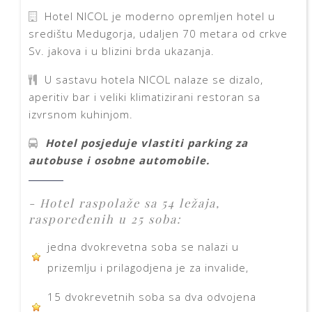
Hotel NICOL je moderno opremljen hotel u
središtu Medugorja, udaljen 70 metara od crkve
Sv. jakova i u blizini brda ukazanja.
U sastavu hotela NICOL nalaze se dizalo,
aperitiv bar i veliki klimatizirani restoran sa
izvrsnom kuhinjom.
Hotel posjeduje vlastiti parking za
autobuse i osobne automobile.
- Hotel raspolaže sa 54 ležaja,
raspoređenih u 25 soba:
jedna dvokrevetna soba se nalazi u
prizemlju i prilagodjena je za invalide,
15 dvokrevetnih soba sa dva odvojena